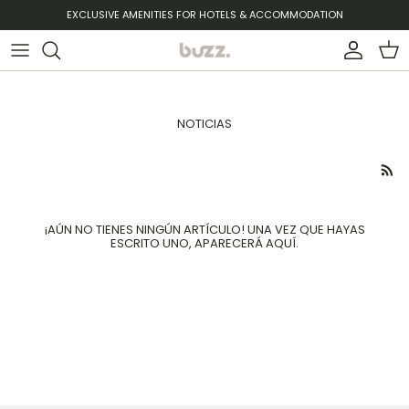
Ir al contenido
EXCLUSIVE AMENITIES FOR HOTELS & ACCOMMODATION
Cuenta
Carr
NOTICIAS
¡AÚN NO TIENES NINGÚN ARTÍCULO! UNA VEZ QUE HAYAS
ESCRITO UNO, APARECERÁ AQUÍ.